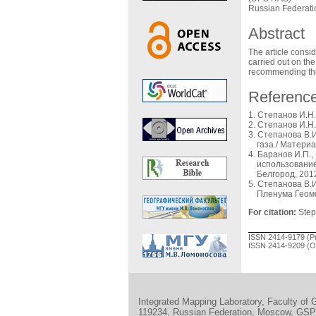
Russian Federati
Abstract
The article consi
carried out on the
recommending the 
Referenc
Степанов И.Н. 
Степанов И.Н.
Степанова В.И
газа./ Матери
Баранов И.П.,
использование
Белгород, 2012
Степанова В.И
Пленума Геомо
For citation:
Stepa
ISSN 2414-9179 (Pr
ISSN 2414-9209 (On
Integrated Mapping Laboratory, Faculty of
119234, Russian Federation, Moscow, GSP-1