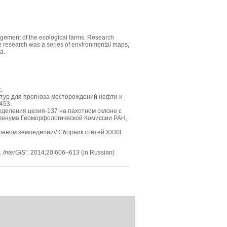
nagement of the ecological farms. Research
the research was a series of environmental maps,
a.
.
ктур для прогноза месторождений нефти и
453.
еделения цезия-137 на пахотном склоне с
Пленума Геоморфологической Комиссии РАН,
онном земледелии// Сборник статей XXXII
. InterGIS”
. 2014;20:606–613 (in Russian)