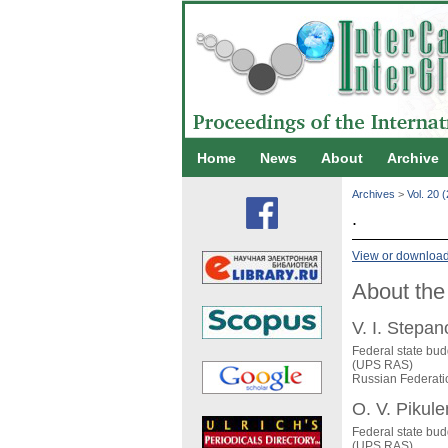
Home
News
About
Archive
Archives
>
Vol. 20 
.
View or download 
About the
V. I. Stepa
Federal state budg
(UPS RAS)
Russian Federati
O. V. Pikul
Federal state budg
(UPS RAS)