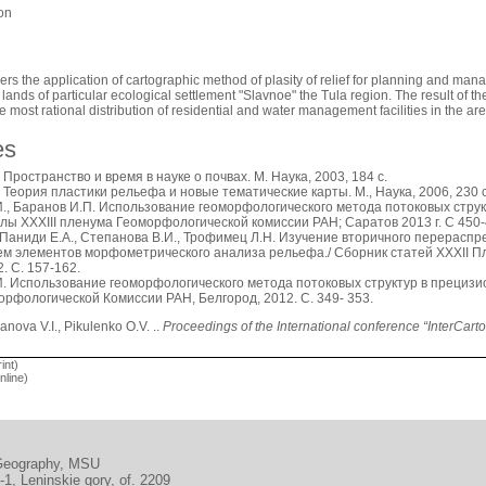
on
ders the application of cartographic method of plasity of relief for planning and ma
 lands of particular ecological settlement "Slavnoe" the Tula region. The result of 
most rational distribution of residential and water management facilities in the are
es
Пространство и время в науке о почвах. М. Наука, 2003, 184 с.
 Теория пластики рельефа и новые тематические карты. М., Наука, 2006, 230 с
., Баранов И.П. Использование геоморфологического метода потоковых стру
алы XXXIII пленума Геоморфологической комиссии РАН; Саратов 2013 г. С 450-
 Паниди Е.А., Степанова В.И., Трофимец Л.Н. Изучение вторичного перераспр
м элементов морфометрического анализа рельефа./ Сборник статей XXXII 
. С. 157-162.
. Использование геоморфологического метода потоковых структур в прецизи
рфологической Комиссии РАН, Белгород, 2012. С. 349- 353.
nova V.I., Pikulenko O.V. ..
Proceedings of the International conference “InterCarto
int)
line)
 Geography, MSU
, Leninskie gory, of. 2209