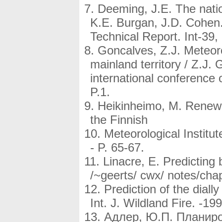
Deeming, J.E. The natio
K.E. Burgan, J.D. Cohen
Technical Report. Int-39, 
Goncalves, Z.J. Meteorol
mainland territory / Z.J.
international conference o
P.1.
Heikinheimo, M. Renewin
the Finnish
Meteorological Institut
- P. 65-67.
Linacre, E. Predicting 
/~geerts/ cwx/ notes/cha
Prediction of the dially
Int. J. Wildland Fire. -19
Адлер, Ю.П. Планир