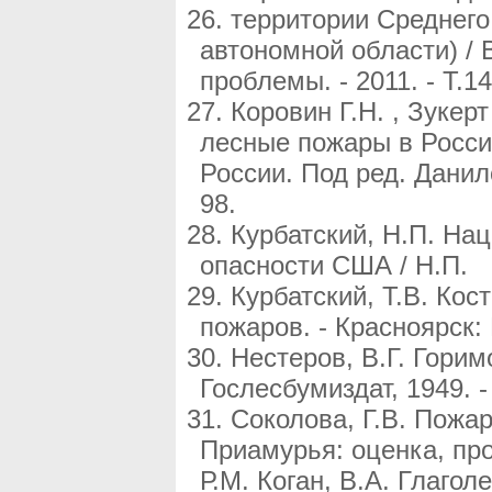
территории Среднего
автономной области) / В
проблемы. - 2011. - Т.14
Коровин Г.Н. , Зукер
лесные пожары в России
России. Под ред. Данил
98.
Курбатский, Н.П. На
опасности США / Н.П.
Курбатский, Т.В. Кос
пожаров. - Красноярск:
Нестеров, В.Г. Горим
Гослесбумиздат, 1949. - 
Соколова, Г.В. Пожа
Приамурья: оценка, про
Р.М. Коган, В.А. Глагол