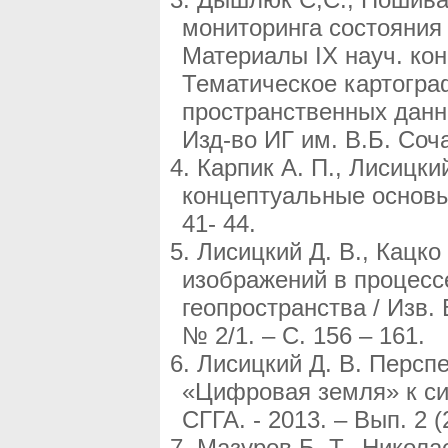
мониторинга состояния 
Материалы IX науч. кон
Тематическое картогра
пространственных данны
Изд-во ИГ им. В.Б. Соч
Карпик А. П., Лисицки
концептуальные основы 
41- 44.
Лисицкий Д. В., Кацк
изображений в процесс
геопространства / Изв. 
№ 2/1. – С. 156 – 161.
Лисицкий Д. В. Персп
«Цифровая земля» к си
СГГА. - 2013. – Вып. 2 (2
Мазуров Б. Т., Никол