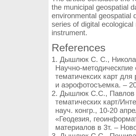
the municipal geospatial da
environmental geospatial 
series of digital ecologic
instrument.
References
Дышлюк С. С., Николае
Научно-методическпие
тематичексих карт для 
и аэрофотосъемка. – 201
Дышлюк С.С., Павлов 
тематических карт/Инт
науч. конгр., 10-20 апр
«Геодезия, геоинформа
материалов в 3т. – Ново
Дышлюк С,С., Пошивай