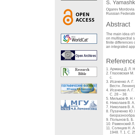
S. Yamashk
Ogarev Mordovia S
Russian Federati
Abstract
The main idea of 
on multispectral s
finite differences
an integrated ap
Referenc
Арманд Д. Л. 
Глазовская М.
с.
Исаченко А. Г
Вестн. Ленингр
Исаченко А. Г.
С. 28 – 38.
Мильков Ф. Н.
Николаев В. А
Николаев В. А.
Пузаченко Ю. 
биоразнообрази
Полынов Б. Б.
Раменский Л.
Солнцев Н. А
1948. Т. 1. С. 