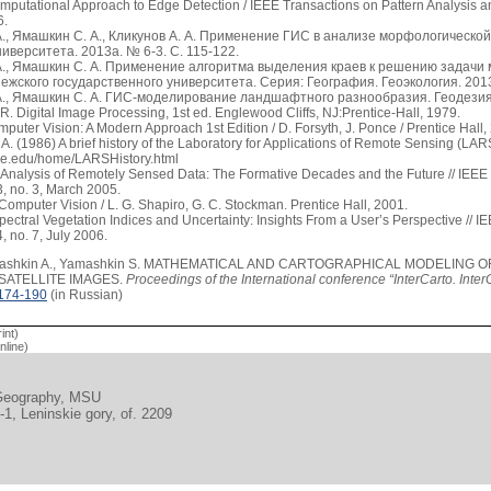
mputational Approach to Edge Detection / IEEE Transactions on Pattern Analysis a
6.
., Ямашкин С. А., Кликунов А. А. Применение ГИС в анализе морфологическо
иверситета. 2013а. № 6-3. С. 115-122.
А., Ямашкин С. А. Применение алгоритма выделения краев к решению задачи
ежского государственного университета. Серия: География. Геоэкология. 2013б
., Ямашкин С. А. ГИС-моделирование ландшафтного разнообразия. Геодезия и
R. Digital Image Processing, 1st ed. Englewood Cliffs, NJ:Prentice-Hall, 1979.
puter Vision: A Modern Approach 1st Edition / D. Forsyth, J. Ponce / Prentice Hall,
A. (1986) A brief history of the Laboratory for Applications of Remote Sensing (LAR
ue.edu/home/LARSHistory.html
. Analysis of Remotely Sensed Data: The Formative Decades and the Future // IE
3, no. 3, March 2005.
Computer Vision / L. G. Shapiro, G. C. Stockman. Prentice Hall, 2001.
Spectral Vegetation Indices and Uncertainty: Insights From a User’s Perspective /
, no. 7, July 2006.
ashkin A., Yamashkin S. MATHEMATICAL AND CARTOGRAPHICAL MODELING
SATELLITE IMAGES.
Proceedings of the International conference “InterCarto. Inter
174-190
(in Russian)
int)
line)
 Geography, MSU
, Leninskie gory, of. 2209