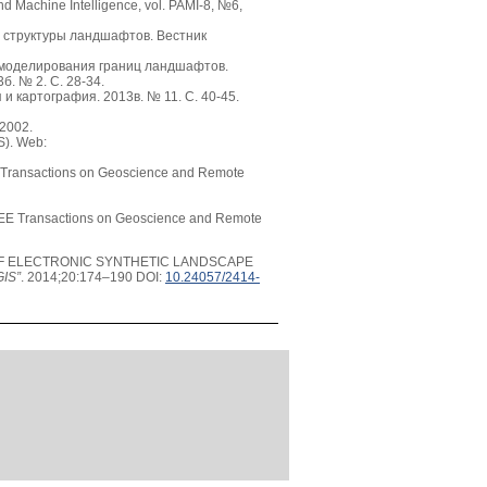
nd Machine Intelligence, vol. PAMI-8, №6,
й структуры ландшафтов. Вестник
 моделирования границ ландшафтов.
. № 2. С. 28-34.
 картография. 2013в. № 11. С. 40-45.
 2002.
S). Web:
EE Transactions on Geoscience and Remote
/ IEEE Transactions on Geoscience and Remote
 OF ELECTRONIC SYNTHETIC LANDSCAPE
GIS”
. 2014;20:174–190 DOI:
10.24057/2414-