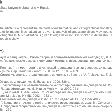
in
tate University Saransk city, Russia
on
the article is to represent the methods of mathematical and cartographical modelli
atellite images. Much attention is given to analysis of landscape diversity by means 
 of brightness. Much attention is given to edge detection. It is spoken in detail about
proach is shown.
es
Наука о ландшафте (Основы теории и логико-математические методы) / Д. Л. А
 А. Геохимические основы типологии и методики исследования природных ланд
. Понятие "тип местности" в физической географии (в связи с вопросами ланд
. ун-та. Сер. геологии и геогр. 1960. № 12. С. 100 – 109.
 Синтетическое картографирование природных объектов / А. Г. Исаченко, Т. И. 
 Общее землеведение. М.: Высш. шк., 1990. 336 с.
. Классификация и мелкомасштабное картографирование ландшафтов. М.: Изд-в
 Ландшафтоведение. М.: Изд-во Моск. ун-та, 2000. 94 с.
Г., Дьяконов К.Н., Алещенко Г.М. Разнообразие ландшафта и методы его изме
я. М. : Изд-во НУМЦ, 2002. – 253 с.
 Геохимические ландшафты: Избр. тр. М.: Изд-во АН СССР, 1956. 494 с.
 Г. Введение в почвенно-геоботаническое исследование земель. М.: Сельхозгиз
. Природный географический ландшафт и некоторые его общие закономерности // 
258 – 269.