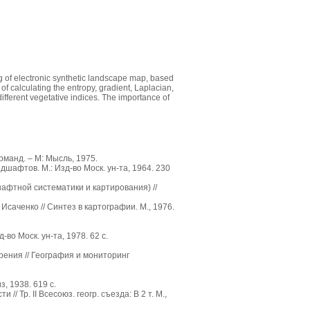
ng of electronic synthetic landscape map, based
of calculating the entropy, gradient, Laplacian,
 different vegetative indices. The importance of
рманд. – М: Мысль, 1975.
шафтов. М.: Изд-во Моск. ун-та, 1964. 230
шафтной систематики и картирования) //
Исаченко // Синтез в картографии. М., 1976.
о Моск. ун-та, 1978. 62 с.
рения // География и мониторинг
, 1938. 619 с.
Тр. II Всесоюз. геогр. съезда: В 2 т. М.,