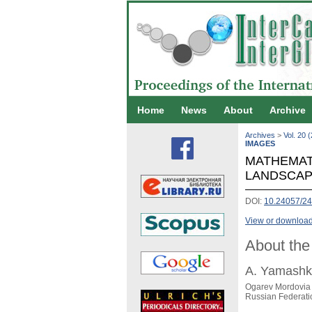
Home
News
About
Archive
Archives
>
Vol. 20 
IMAGES
MATHEMAT
LANDSCAP
DOI:
10.24057/2
View or download 
About the
A. Yamashk
Ogarev Mordovia S
Russian Federati