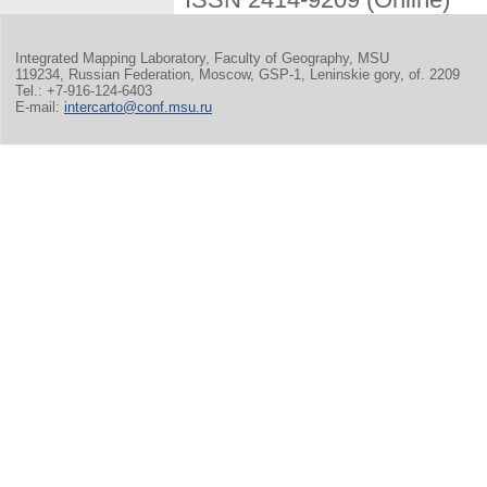
Integrated Mapping Laboratory, Faculty of Geography, MSU
119234, Russian Federation, Moscow, GSP-1, Leninskie gory, of. 2209
Tel.: +7-916-124-6403
E-mail:
intercarto@conf.msu.ru