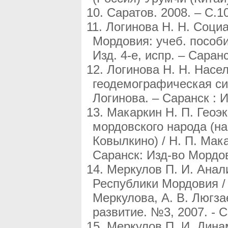
Саратов. 2008. – С.1
Логинова Н. Н. Соци
Мордовия: учеб. пособие
Изд. 4-е, испр. – Саран
Логинова Н. Н. Насе
геодемографическая сит
Логинова. – Саранск : И
Макаркин Н. П. Геоэ
мордовского народа (н
Ковылкино) / Н. П. Мака
Саранск: Изд-во Мордовс
Меркулов П. И. Анал
Республики Мордовия / 
Меркулова, А. В. Люгзае
развитие. №3, 2007. - С
Меркулов П. И. Дин