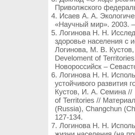
Приволжского федеральн
Исаев А. А. Экологиче
«Научный мир». 2003. –
Логинова Н. Н. Иссле
здоровье населения с и
Логинова, М. В. Кустов, 
Develoment of Territor
Новороссийск – Севастоп
Логинова Н. Н. Испол
устойчивого развития го
Кустов, И. А. Семина // 
of Territories // Матер
(Russia), Changchun (Ch
127-134.
Логинова Н. Н. Испол
жизни населения (на п