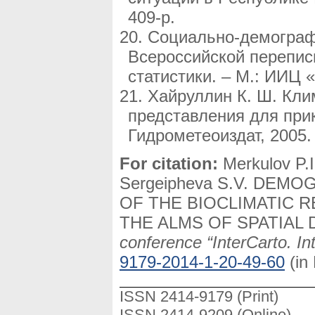
409-р.
Социально-демографи
Всероссийской переписи
статистики. – М.: ИИЦ «
Хайруллин К. Ш. Кли
представления для прик
Гидрометеоиздат, 2005. 
For citation:
Merkulov P.I
Sergeipheva S.V. DEM
OF THE BIOCLIMATIC 
THE ALMS OF SPATIAL
conference “InterCarto. In
9179-2014-1-20-49-60
(in
ISSN 2414-9179 (Print)
ISSN 2414-9209 (Online)