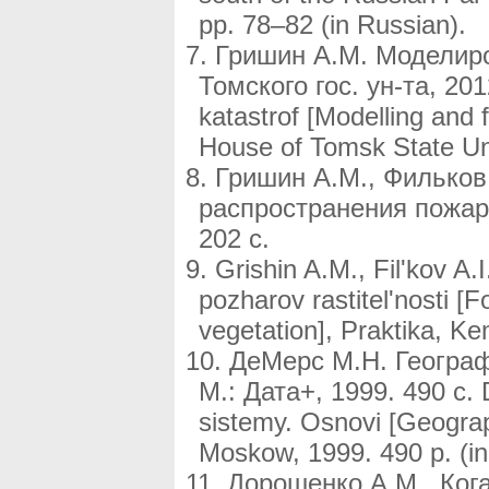
pp. 78–82 (in Russian).
Гришин А.М. Моделиро
Томского гос. ун-та, 201
katastrof [Modelling and 
House of Tomsk State Uni
Гришин А.М., Фильков
распространения пожар
202 с.
Grishin A.M., Fil'kov A.
pozharov rastitel'nosti [
vegetation], Praktika, Ke
ДеМерс М.Н. Геогра
М.: Дата+, 1999. 490 с.
sistemy. Osnovi [Geograp
Moskow, 1999. 490 p. (in
Дорошенко А.М., Ког