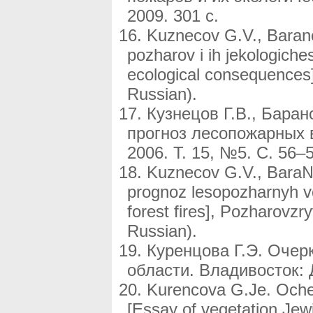
2009. 301 с.
Kuznecov G.V., Barano
pozharov i ih jekologiches
ecological consequences]
Russian).
Кузнецов Г.В., Бара
прогноз лесопожарных 
2006. Т. 15, №5. C. 56–5
Kuznecov G.V., Bara№v
prognoz lesopozharnyh voz
forest fires], Pozharovz
Russian).
Куренцова Г.Э. Очер
области. Владивосток: Д
Kurencova G.Je. Ocherk
[Essay of vegetation Jew