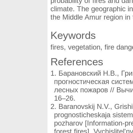
probability of fires and d
climate. The geographic i
the Middle Amur region in
Keywords
fires, vegetation, fire dan
References
Барановский Н.В., Гр
прогностическая систе
лесных пожаров // Вычи
16–26.
Baranovskij N.V., Grish
prognosticheskaja sistem
pozharov [Information-pre
forest fires], Vychislitel