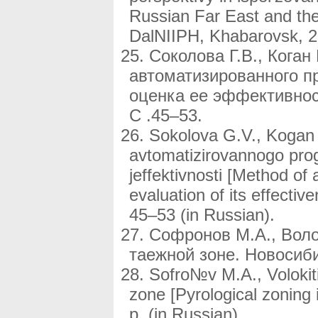
Russian Far East and the 
DalNIIPH, Khabarovsk, 20
Соколова Г.В., Коган
автоматизированного п
оценка ее эффективност
С .45–53.
Sokolova G.V., Kogan
avtomatizirovannogo prog
jeffektivnosti [Method of
evaluation of its effectiv
45–53 (in Russian).
Софронов М.А., Воло
таежной зоне. Новосиби
Sofro№v M.A., Volokiti
zone [Pyrological zoning 
p. (in Russian).