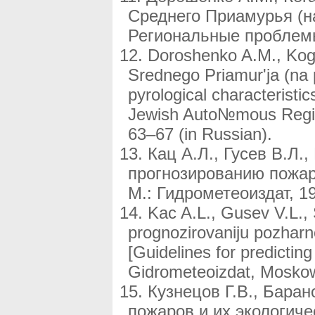
Среднего Приамурья (н
Региональные проблемы
Doroshenko A.M., Koga
Srednego Priamur'ja (na 
pyrological characteristi
Jewish Auto№mous Region
63–67 (in Russian).
Кац А.Л., Гусев В.Л.
прогнозированию пожар
М.: Гидрометеоиздат, 19
Kac A.L., Gusev V.L.,
prognozirovaniju pozharn
[Guidelines for predicting
Gidrometeoizdat, Moskow,
Кузнецов Г.В., Бара
пожаров и их экологич