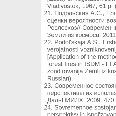
Vladivostok, 1967, 61 p. 
Подольская А.С., Ер
оценки вероятности во
Рослесхоз// Современн
Земли из космоса. 2011.
Podol'skaja A.S., Ers
verojatnosti vozniknoven
[Application of the metho
forest fires in ISDM - F
zondirovanija Zemli iz k
Russian).
Современное состоян
перспективы их использ
ДальНИИЛХ, 2009. 470 
Sovremennoe sostojani
perspektivy ih ispol'zovan