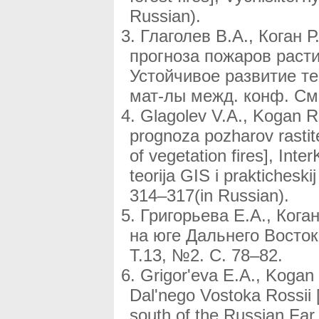
Russian).
Глаголев В.А., Коган
прогноза пожаров расти
Устойчивое развитие те
мат-лы межд. конф. Смо
Glagolev V.A., Kogan R
prognoza pozharov rastite
of vegetation fires], Inter
teorija GIS i praktichesk
314–317(in Russian).
Григорьева Е.А., Кога
на юге Дальнего Восток
Т.13, №2. С. 78–82.
Grigor'eva E.A., Kogan R
Dal'nego Vostoka Rossii [P
south of the Russian Far