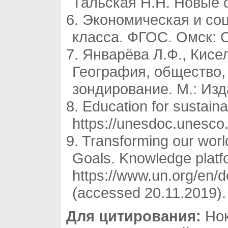
Тальская Н.Н. Новые о
Экономическая и соц
класса. ФГОС. Омск: 
Январёва Л.Ф., Кисе
География, общество,
зондирование. М.: Изд
Education for sustain
https://unesdoc.unesco
Transforming our worl
Goals. Knowledge platf
https://www.un.org/en
(accessed 20.11.2019).
Для цитирования:
Нок