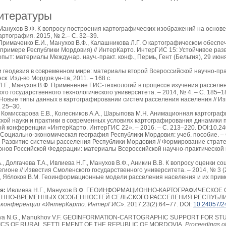
итературы
 Манухов В.Ф. К вопросу построения картографических изображений на осно
картография. 2015, № 2.– С. 32–39.
 Примаченко Е.И., Манухов В.Ф., Калашникова Л.Г. О картографическом обес
 примере Республики Мордовия) // ИнтерКарто. ИнтерГИС 15: Устойчивое раз
пыт: материалы Междунар. науч.-практ. конф., Пермь, Гент (Бельгия), 29 июня – 
 геодезия в современном мире: материалы второй Всероссийской научно-пра
нск: Изд-во Мордов.ун-та, 2011. – 168 с.
.Г., Манухов В.Ф. Применение ГИС-технологий в процессе изучения расселен
го государственного технологического университета. – 2014, № 4. – С. 185–1
Новые типы данных в картографировании систем расселения населения // Изв
. 25–30.
, Комиссарова Е.В., Колесников А.А., Шарыпова М.Н. Анимационная картогра
кой науки и практики в современных условиях картографирования динамики 
 конференции «ИнтерКарто. ИнтерГИС 22». – 2016. – С. 213–220. DOI:10.24
 Социально-экономическая география Республики Мордовия: учеб. пособие. – С
 Развитие системы расселения Республики Мордовия // Формирование страте
онов Российской Федерации: материалы Всероссийской научно-практической к
., Долгачева Т.А., Ивлиева Н.Г., Манухов В.Ф., Аникин В.В. К вопросу оценки
гионе // Известия Смоленского государственного университета. – 2014, № 3 (2
, Яблоков В.М. Геоинформационные модели расселения населения и их применен
я:
Ивлиева Н.Г., Манухов В.Ф. ГЕОИНФОРМАЦИОННО-КАРТОГРАФИЧЕСК
ЕННО-ВРЕМЕННЫХ ОСОБЕННОСТЕЙ СЕЛЬСКОГО РАССЕЛЕНИЯ РЕСПУБЛ
 конференции «ИнтерКарто. ИнтерГИС»
. 2017;23(2):64–77. DOI:
10.24057/2
eva N.G., Manukhov V.F. GEOINFORMATION-CARTOGRAPHIC SUPPORT FOR S
CS OF RURAL SETTLEMENT OF THE REPUBLIC OF MORDOVIA.
Proceedings of 