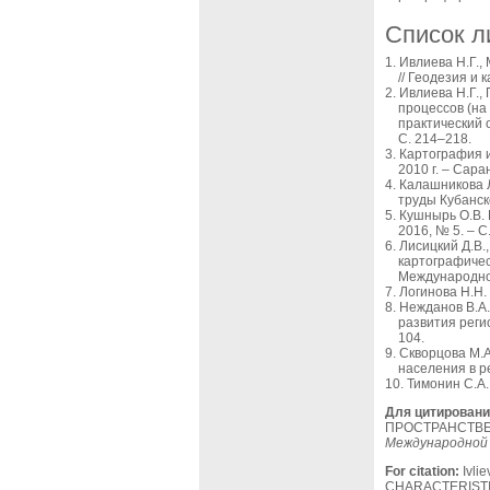
Список л
Ивлиева Н.Г.,
// Геодезия и 
Ивлиева Н.Г.,
процессов (на
практический о
С. 214–218.
Картография и
2010 г. – Сара
Калашникова Л
труды Кубанско
Кушнырь О.В. 
2016, № 5. – С
Лисицкий Д.В.
картографичес
Международной
Логинова Н.Н.
Нежданов В.А.
развития реги
104.
Скворцова М.А
населения в ре
Тимонин С.А.
Для цитировани
ПРОСТРАНСТВ
Международной
For citation:
Ivli
CHARACTERISTI