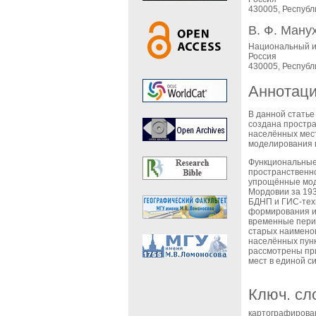
430005, Республ
В. Ф. Ману
Национальный и
Россия
430005, Республ
Аннотац
В данной статье
создана простра
населённых мест
моделирования 
Функциональные
пространственно
упрощённые мод
Мордовии за 193
БДНП и ГИС-тех
формирования и 
временные перио
старых наимено
населённых пунк
рассмотрены пр
мест в единой с
Ключ. сл
картографирован