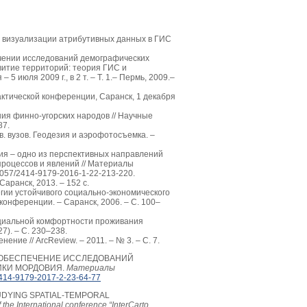
ве визуализации атрибутивных данных в ГИС
печении исследований демографических
витие территорий: теория ГИС и
5 июля 2009 г., в 2 т. – Т. 1.– Пермь, 2009.–
ктической конференции, Саранск, 1 декабря
ия финно-угорских народов // Научные
87.
. вузов. Геодезия и аэрофотосъемка. –
фия – одно из перспективных направлений
процессов и явлений // Материалы
057/2414-9179-2016-1-22-213-220.
аранск, 2013. – 152 с.
гии устойчивого социально-экономического
онференции. – Саранск, 2006. – С. 100–
 социальной комфортности проживания
7). – С. 230–238.
ие // ArcReview. – 2011. – № 3. – С. 7.
ОЕ ОБЕСПЕЧЕНИЕ ИССЛЕДОВАНИЙ
ИКИ МОРДОВИЯ.
Материалы
414-9179-2017-2-23-64-77
TUDYING SPATIAL-TEMPORAL
the International conference “InterCarto.