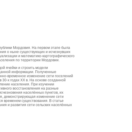
публики Мордовия. На первом этапе была
ения о ныне существующих и исчезнувших
уализации и математико-картографического
селения по территории Мордовии.
ой ячейки и строить модели
аданной информации. Полученные
енно-временное изменение сети поселений
 30-х годах XX в. На основе созданной
ление населения. При изучении
тивного восстановления на разные
исчезновения населённых пунктов, их
ия, демонстрирующая изменение сети
ся временем существования. В статье
ия и развития сети сельских населённых