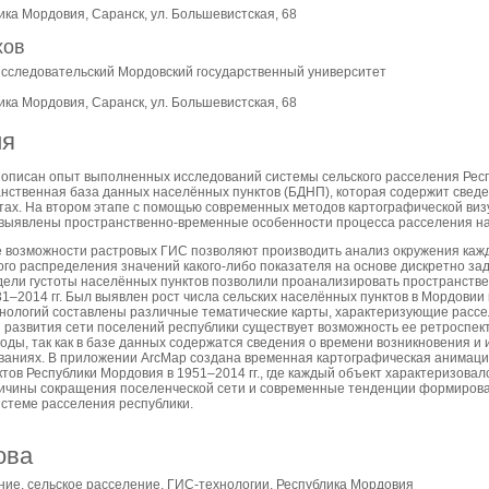
ика Мордовия, Саранск, ул. Большевистская, 68
хов
сследовательский Мордовский государственный университет
ика Мордовия, Саранск, ул. Большевистская, 68
ия
 описан опыт выполненных исследований системы сельского расселения Рес
нственная база данных населённых пунктов (БДНП), которая содержит свед
ах. На втором этапе с помощью современных методов картографической виз
выявлены пространственно-временные особенности процесса расселения на
 возможности растровых ГИС позволяют производить анализ окружения кажд
го распределения значений какого-либо показателя на основе дискретно з
ели густоты населённых пунктов позволили проанализировать пространств
1–2014 гг. Был выявлен рост числа сельских населённых пунктов в Мордовии в
нологий составлены различные тематические карты, характеризующие рассе
развития сети поселений республики существует возможность ее ретроспек
ды, так как в базе данных содержатся сведения о времени возникновения и 
ваниях. В приложении ArcMap создана временная картографическая анимац
тов Республики Мордовия в 1951–2014 гг., где каждый объект характеризовал
ичины сокращения поселенческой сети и современные тенденции формирован
истеме расселения республики.
ова
ие, сельское расселение, ГИС-технологии, Республика Мордовия