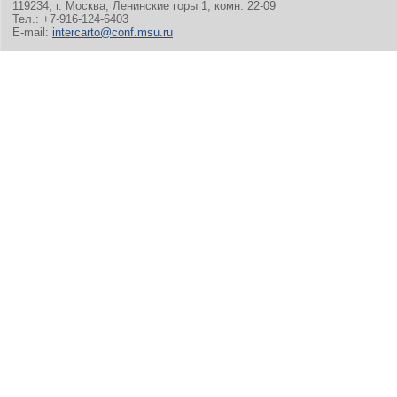
119234, г. Москва, Ленинские горы 1; комн. 22-09
Тел.: +7-916-124-6403
E-mail:
intercarto@conf.msu.ru