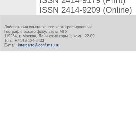
ISSN 2414-9179 (Print)
ISSN 2414-9209 (Online)
Лаборатория комплексного картографирования
Географического факультета МГУ
119234, г. Москва, Ленинские горы 1; комн. 22-09
Тел.: +7-916-124-6403
E-mail:
intercarto@conf.msu.ru