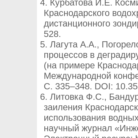
Курбатова И.Е. Косм
Краснодарского водо
дистанционного зондир
528.
Лагута А.А., Погоре
процессов в дегради
(на примере Краснода
Международной конфер
С. 335–348. DOI: 10.3
Литовка Ф.С., Банду
заиления Краснодарск
использования водных
научный журнал «Инже