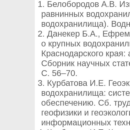
Белобородов А.В. И
равнинных водохранил
водохранилища). Водно
Данекер Б.А., Ефрем
о крупных водохранил
Краснодарского края:
Сборник научных стате
С. 56–70.
Курбатова И.Е. Геоэ
водохранилища: сист
обеспечению. Сб. тру
геофизики и геоэколо
информационных техно