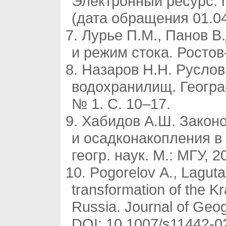
Электронный ресурс: h
(дата обращения 01.04
Лурье П.М., Панов В
и режим стока. Ростов
Назаров Н.Н. Русло
водохранилищ. Географ
№ 1. С. 10–17.
Хабидов А.Ш. Закон
и осадконакопления в 
геогр. наук. М.: МГУ, 2
Pogorelov A., Laguta 
transformation of the Kr
Russia. Journal of Geog
DOI: 10.1007/s11442-0