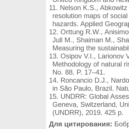
Nelson K.S., Abkowitz
resolution maps of social 
hazards. Applied Geograp
Orttung R.W., Anisimov
Jull M., Shaiman M., Shap
Measuring the sustainabili
Osipov V.I., Larionov 
Methodology of natural r
No. 88. P. 17–41.
Roncancio D.J., Nardoc
in São Paulo, Brazil. Nat
UNDRR: Global Assess
Geneva, Switzerland, Uni
(UNDRR), 2019. 425 p.
Для цитирования:
Бобр