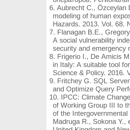
Aubrecht C., Özceylan D.
modeling of human exposur
Hazards. 2013. Vol. 68. 
Flanagan B.E., Gregory 
A social vulnerability in
security and emergency 
Frigerio I., De Amicis M
in Italy: A suitable tool f
Science & Policy. 2016. V
Fritchey G. SQL Server
and Optimize Query Perf
IPCC: Climate Change 
of Working Group III to 
of the Intergovernmental
Madruga R., Sokona Y., e
United Kingdom and New 