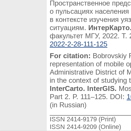
Пространственное предс
о пульсациях населения
в контексте изучения у
ситуациям.
ИнтерКарто
факультет МГУ, 2022. Т. 
2022-2-28-111-125
For citation:
Bobrovskiy R
representation of mobile o
Administrative District o
in the context of studying 
InterCarto. InterGIS.
Mosc
Part 2. P. 111–125. DOI:
1
(in Russian)
ISSN 2414-9179 (Print)
ISSN 2414-9209 (Online)