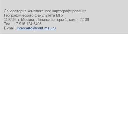
Лаборатория комплексного картографирования
Географического факультета МГУ
119234, г. Москва, Ленинские горы 1; комн. 22-09
Тел.: +7-916-124-6403
E-mail:
intercarto@conf.msu.ru